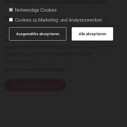
für eine rasche, reibungslose Auftragsabwicklung.
Notwendige Cookies
Wenn Sie im Flachgau im Salzburg Land nach einem
Cookies zu Marketing- und Analysezwecken
professionellen Partner für den Aushub suchen, stehen wir
Ihnen jederzeit gerne zur Verfügung! Sie erreichen uns
Ausgewählte akzeptieren
Alle akzeptieren
unter der Telefonnummer
+43 6272 20646
oder Sie
senden uns ein E-Mail an
office@strasser-erdbau.at
. Wir
freuen uns auf Ihre Kontaktaufnahme und Ihr
Erdbauprojekt!
Ihr Team von Erdbau Strasser
Unverbindliche Anfrage