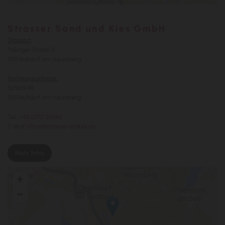
Strasser Sand und Kies GmbH
Standort:
Pabinger Straße 5
5151 Nußdorf am Haunsberg
Rechnungsadresse:
Schlößl 48
5151 Nußdorf am Haunsberg
Tel.:
+43 6272 20646
E-Mail:
office@strasser-erdbau.at
Mehr Infos