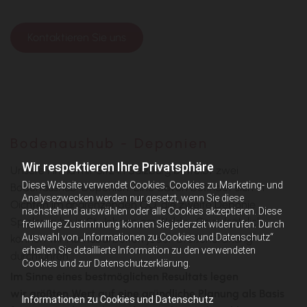
Kontaktieren Sie uns
Bodenaushub - Deponien
Wir respektieren Ihre Privatsphäre
Unsere Firma mit Sitz in Salzburg betreibt zwei
Diese Website verwendet Cookies. Cookies zu Marketing- und
Bodenaushub-Deponien. Eine davon befindet sich in
Analysezwecken werden nur gesetzt, wenn Sie diese
Oichten im angrenzenden OÖ, die zweite Deponie
nachstehend auswählen oder alle Cookies akzeptieren. Diese
Spielergrube in St. Johann am Walde . Grundsätzlich
freiwillige Zustimmung können Sie jederzeit widerrufen. Durch
Auswahl von „Informationen zu Cookies und Datenschutz“
können wir Aushubarbeiten jeder Größenordnung
erhalten Sie detaillierte Information zu den verwendeten
durchführen.
Cookies und zur Datenschutzerklärung.
Im Sinne eines bestmöglichen Resultats legen
wir größten Wert auf eine gründliche Planung als Basis
Informationen zu Cookies und Datenschutz