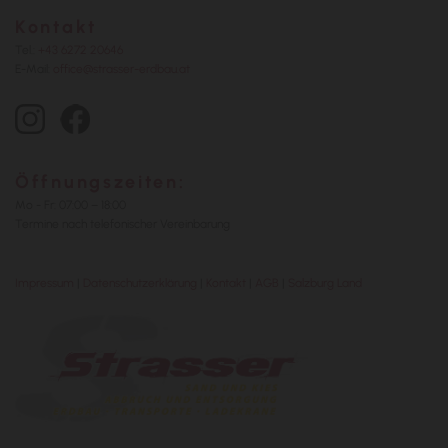
Kontakt
Tel.:
+43 6272 20646
E-Mail:
office@strasser-erdbau.at
Öffnungszeiten:
Mo - Fr: 07:00 – 18:00
Termine nach telefonischer Vereinbarung
Impressum
|
Datenschutzerklärung
|
Kontakt
|
AGB
|
Salzburg Land