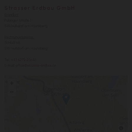
Strasser Erdbau GmbH
Standort:
Pabinger Straße 1
5151 Nußdorf am Haunsberg
Rechnungsadresse:
Schlößl 48
5151 Nußdorf am Haunsberg
Tel.:
+43 6272 20646
E-Mail:
office@strasser-erdbau.at