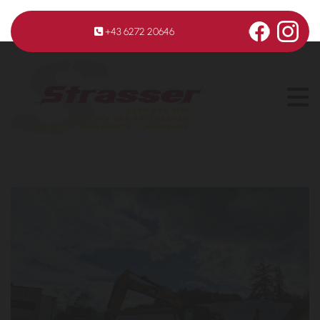
+43 6272 20646
