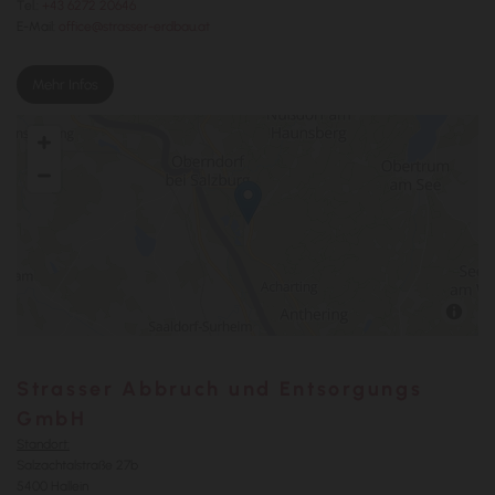
Tel.:
+43 6272 20646
E-Mail:
office@strasser-erdbau.at
Mehr Infos
Strasser Abbruch und Entsorgungs
GmbH
Standort:
Salzachtalstraße 27b
5400 Hallein