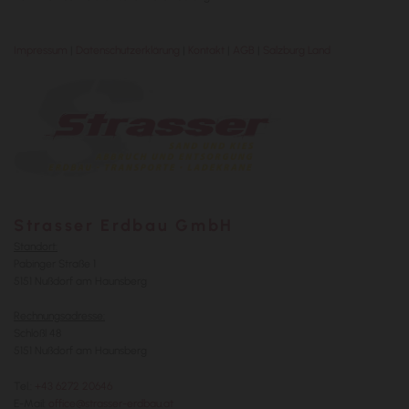
Impressum
|
Datenschutzerklärung
|
Kontakt
|
AGB
|
Salzburg Land
Strasser Erdbau GmbH
Standort:
Pabinger Straße 1
5151 Nußdorf am Haunsberg
Rechnungsadresse:
Schlößl 48
5151 Nußdorf am Haunsberg
Tel.:
+43 6272 20646
E-Mail:
office@strasser-erdbau.at