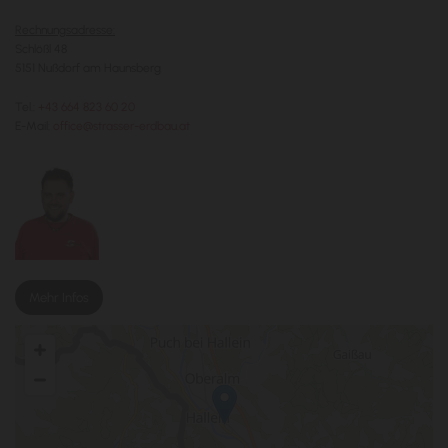
Rechnungsadresse:
Schlößl 48
5151 Nußdorf am Haunsberg
Tel.:
+43 664 823 60 20
E-Mail:
office@strasser-erdbau.at
Mehr Infos