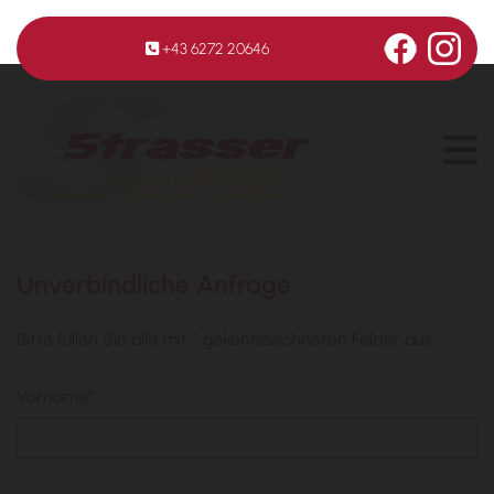
+43 6272 20646

Unverbindliche Anfrage
Bitte füllen Sie alle mit * gekennzeichneten Felder aus
Vorname*