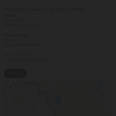
Strasser Sand und Kies GmbH
Standort:
Pabinger Straße 5
5151 Nußdorf am Haunsberg
Rechnungsadresse:
Schlößl 48
5151 Nußdorf am Haunsberg
Tel.:
+43 6272 20646
E-Mail:
office@strasser-erdbau.at
Mehr Infos