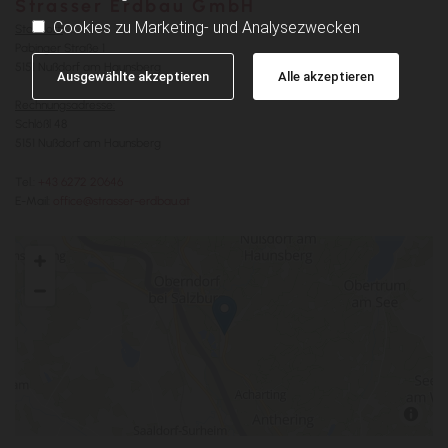
Strasser Erdbau GmbH
Cookies zu Marketing- und Analysezwecken
Standort:
Pabinger Straße 1
5151 Nußdorf am Haunsberg
Ausgewählte akzeptieren
Alle akzeptieren
Rechnungsadresse:
Schlößl 48
5151 Nußdorf am Haunsberg
Tel.:
+43 6272 20646
E-Mail:
office@strasser-erdbau.at