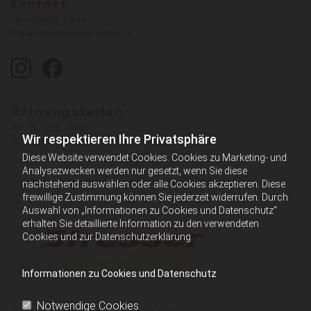
Kontakt
Tel.:
+43 6272 20646
E-Mail:
office@strasser-erdbau.at
Öffnungszeiten:
Mo - Fr: 07:00 – 18:00
Wir respektieren Ihre Privatsphäre
Termine nach telefonischer Vereinbarung
Diese Website verwendet Cookies. Cookies zu Marketing- und
Analysezwecken werden nur gesetzt, wenn Sie diese
Impressum
|
Datenschutzerklärung
|
Kontakt
|
AGB
|
Salzburg Land
nachstehend auswählen oder alle Cookies akzeptieren. Diese
freiwillige Zustimmung können Sie jederzeit widerrufen. Durch
Auswahl von „Informationen zu Cookies und Datenschutz“
erhalten Sie detaillierte Information zu den verwendeten
Cookies und zur Datenschutzerklärung.
Informationen zu Cookies und Datenschutz
Notwendige Cookies